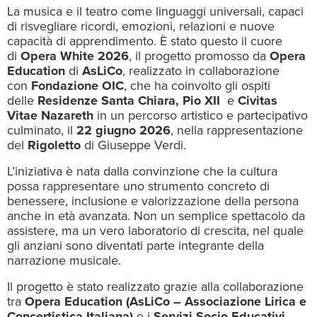
La musica e il teatro come linguaggi universali, capaci
di risvegliare ricordi, emozioni, relazioni e nuove
capacità di apprendimento. È stato questo il cuore
di
Opera White 2026
, il progetto promosso da
Opera
Education
di
AsLiCo
, realizzato in collaborazione
con
Fondazione OIC
, che ha coinvolto gli ospiti
delle
Residenze Santa Chiara, Pio XII
e
Civitas
Vitae Nazareth
in un percorso artistico e partecipativo
culminato, il
22 giugno 2026
, nella rappresentazione
del
Rigoletto
di Giuseppe Verdi.
L’iniziativa è nata dalla convinzione che la cultura
possa rappresentare uno strumento concreto di
benessere, inclusione e valorizzazione della persona
anche in età avanzata. Non un semplice spettacolo da
assistere, ma un vero laboratorio di crescita, nel quale
gli anziani sono diventati parte integrante della
narrazione musicale.
Il progetto è stato realizzato grazie alla collaborazione
tra
Opera Education
(AsLiCo – Associazione Lirica e
Concertistica Italiana)
e i
Servizi Socio Educativi