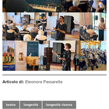
Articolo di:
Eleonora Passarella
teatro
longevità
longevità risorsa