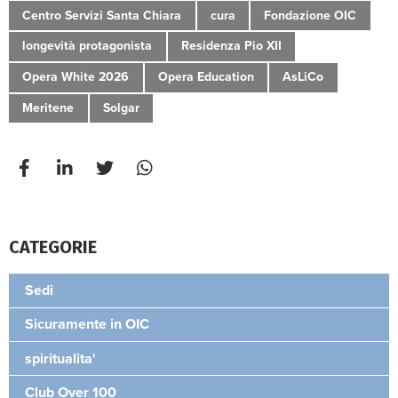
Centro Servizi Santa Chiara
cura
Fondazione OIC
longevità protagonista
Residenza Pio XII
Opera White 2026
Opera Education
AsLiCo
Meritene
Solgar
CATEGORIE
Sedi
Sicuramente in OIC
spiritualita'
Club Over 100