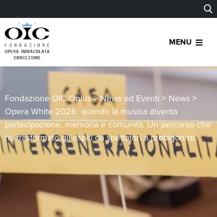
MENU
Fondazione OIC Onlus
>
News ed Eventi
>
News
>
Opera White 2026: quando la musica diventa
partecipazione, memoria e comunità. Un percorso che
ha trasformato gli ospiti da spettatori a protagonisti.