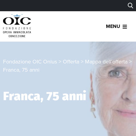
MENU
Fondazione OIC Onlus
>
Offerta
>
Mappa dell’offerta
>
Franca, 75 anni
Franca, 75 anni