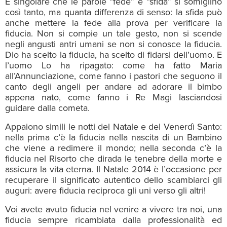
È singolare che le parole “fede” e “sfida” si somiglino
così tanto, ma quanta differenza di senso: la sfida può
anche mettere la fede alla prova per verificare la
fiducia. Non si compie un tale gesto, non si scende
negli angusti antri umani se non si conosce la fiducia.
Dio ha scelto la fiducia, ha scelto di fidarsi dell’uomo. E
l’uomo Lo ha ripagato: come ha fatto Maria
all’Annunciazione, come fanno i pastori che seguono il
canto degli angeli per andare ad adorare il bimbo
appena nato, come fanno i Re Magi lasciandosi
guidare dalla cometa.
Appaiono simili le notti del Natale e del Venerdì Santo:
nella prima c’è la fiducia nella nascita di un Bambino
che viene a redimere il mondo; nella seconda c’è la
fiducia nel Risorto che dirada le tenebre della morte e
assicura la vita eterna. Il Natale 2014 è l’occasione per
recuperare il significato autentico dello scambiarci gli
auguri: avere fiducia reciproca gli uni verso gli altri!
Voi avete avuto fiducia nel venire a vivere tra noi, una
fiducia sempre ricambiata dalla professionalità ed