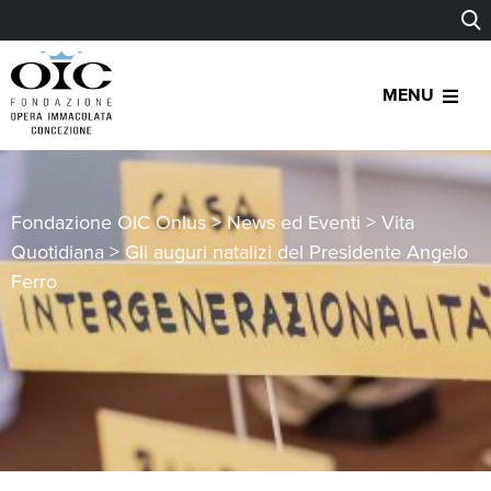
MENU
Fondazione OIC Onlus
>
News ed Eventi
>
Vita
Quotidiana
>
Gli auguri natalizi del Presidente Angelo
Ferro