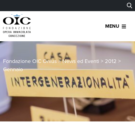
MENU
Fondazione OIC Onlus
>
News ed Eventi
>
2012
>
Gennaio