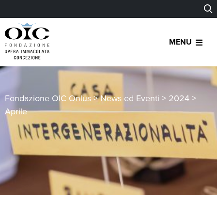
MENU
Fondazione OIC Onlus
>
News ed Eventi
>
2024
>
Aprile