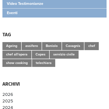
Video Testimonianze
Eventi
TAG
Ageing
assifero
Boniolo
Cavagnis
chef
chef all'opera
Copes
servizio civile
show cooking
telechiara
ARCHIVI
2026
2025
2024