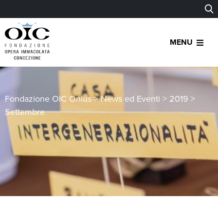
MENU
Fondazione OIC Onlus
>
News ed Eventi
>
2019
>
Settembre