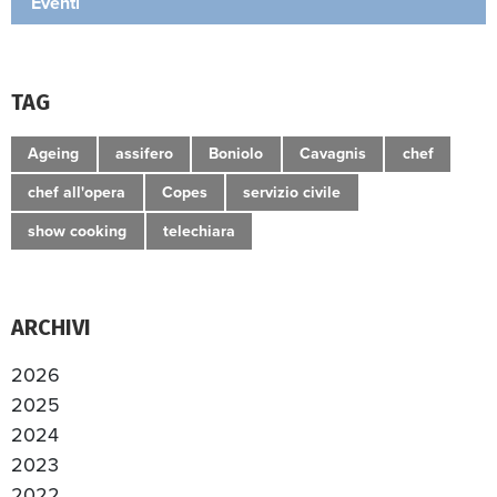
Eventi
TAG
Ageing
assifero
Boniolo
Cavagnis
chef
chef all'opera
Copes
servizio civile
show cooking
telechiara
ARCHIVI
2026
2025
2024
2023
2022