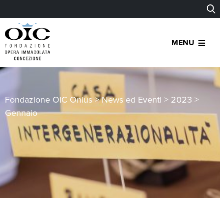
MENU
Fondazione OIC Onlus
>
News ed Eventi
>
2023
>
Gennaio