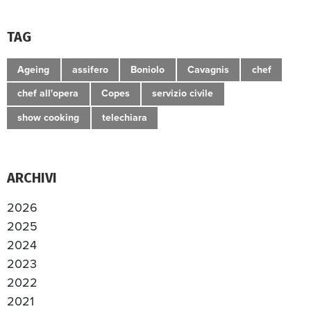
TAG
Ageing
assifero
Boniolo
Cavagnis
chef
chef all'opera
Copes
servizio civile
show cooking
telechiara
ARCHIVI
2026
2025
2024
2023
2022
2021