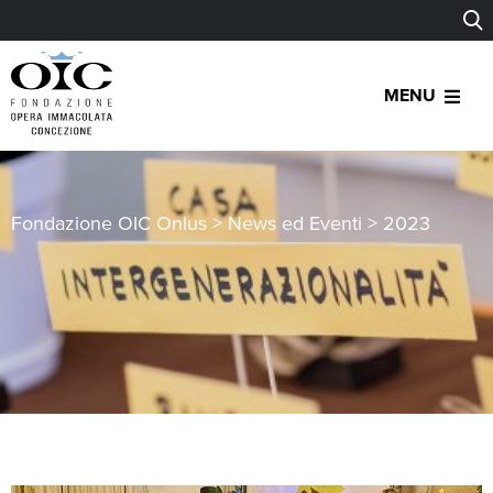
MENU
Fondazione OIC Onlus
>
News ed Eventi
>
2023