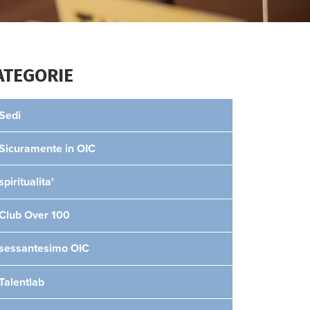
ATEGORIE
Sedi
Sicuramente in OIC
spiritualita'
Club Over 100
sessantesimo OIC
Talentlab