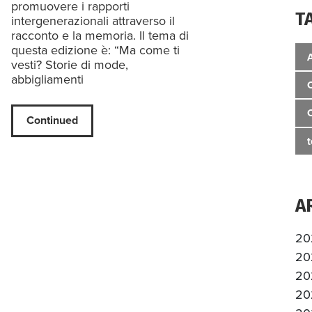
promuovere i rapporti
T
intergenerazionali attraverso il
racconto e la memoria. Il tema di
questa edizione è: “Ma come ti
vesti? Storie di mode,
abbigliamenti
Continued
A
20
20
20
20