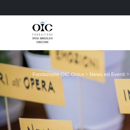
Fondazione OIC Onlus
>
News ed Eventi