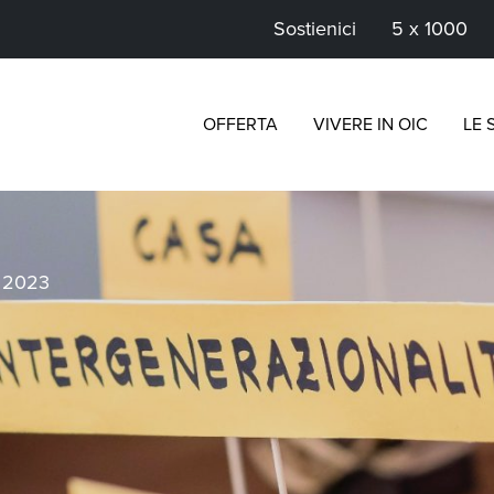
Sostienici
5 x 1000
OFFERTA
VIVERE IN OIC
LE 
>
2023