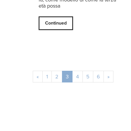
età possa
Continued
«
1
2
3
4
5
6
»