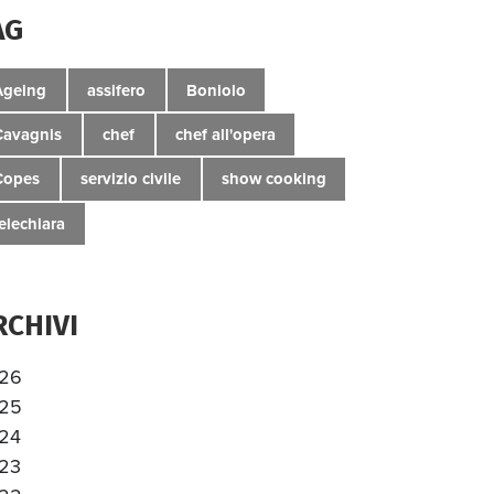
AG
Ageing
assifero
Boniolo
Cavagnis
chef
chef all'opera
Copes
servizio civile
show cooking
telechiara
RCHIVI
26
25
24
23