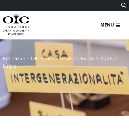
MENU
Fondazione OIC Onlus
>
News ed Eventi
>
2025
>
Luglio