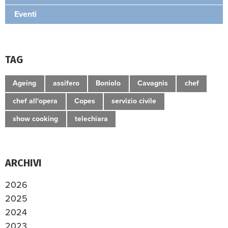
Eventi
TAG
Ageing
assifero
Boniolo
Cavagnis
chef
chef all'opera
Copes
servizio civile
show cooking
telechiara
ARCHIVI
2026
2025
2024
2023