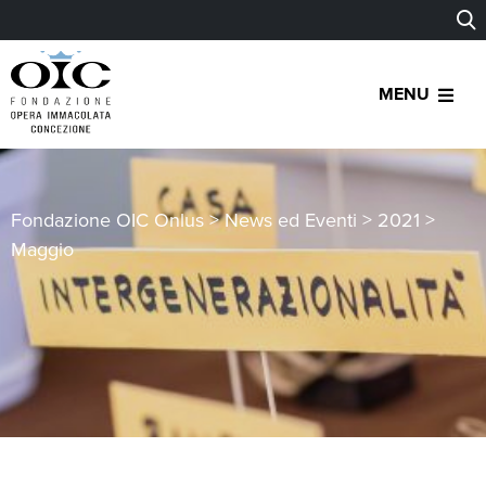
MENU
Fondazione OIC Onlus
>
News ed Eventi
>
2021
>
Maggio