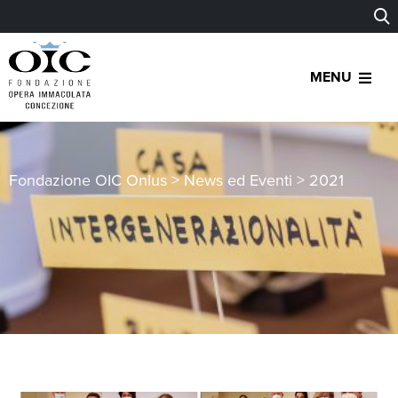
MENU
Fondazione OIC Onlus
>
News ed Eventi
>
2021