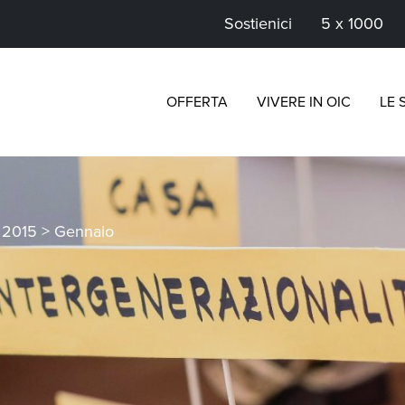
Sostienici
5 x 1000
OFFERTA
VIVERE IN OIC
LE 
>
2015
>
Gennaio