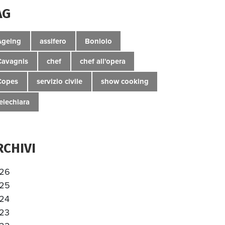
AG
Ageing
assifero
Boniolo
Cavagnis
chef
chef all'opera
Copes
servizio civile
show cooking
telechiara
RCHIVI
26
25
24
23