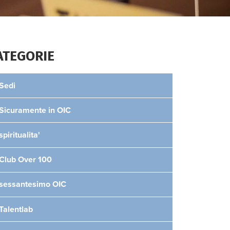
ATEGORIE
Sedi
Sicuramente in OIC
spiritualita'
Club Over 100
sessantesimo OIC
Talentlab