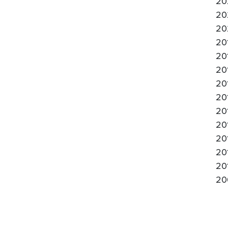
20
20
20
20
20
20
20
20
20
20
20
20
20
20