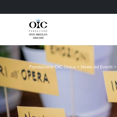
Fondazione OIC Onlus
>
News ed Eventi