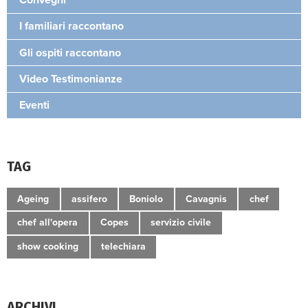
I familiari raccontano
Gli ospiti raccontano
Video Testimonianze
Eventi
TAG
Ageing
assifero
Boniolo
Cavagnis
chef
chef all'opera
Copes
servizio civile
show cooking
telechiara
ARCHIVI