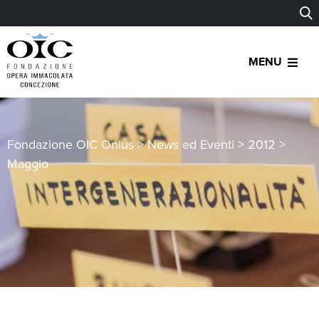
MENU
Fondazione OIC Onlus
>
News ed Eventi
>
2012
>
Maggio