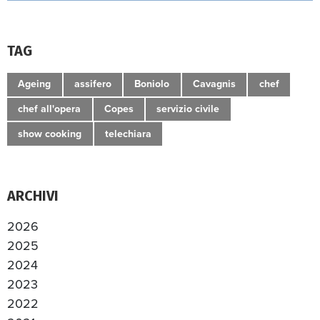
TAG
Ageing
assifero
Boniolo
Cavagnis
chef
chef all'opera
Copes
servizio civile
show cooking
telechiara
ARCHIVI
2026
2025
2024
2023
2022