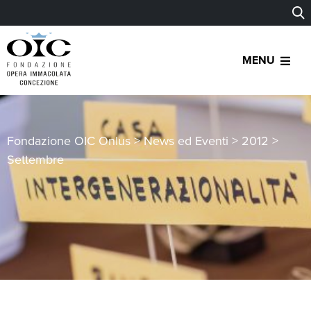
MENU
Fondazione OIC Onlus
>
News ed Eventi
>
2012
>
Settembre