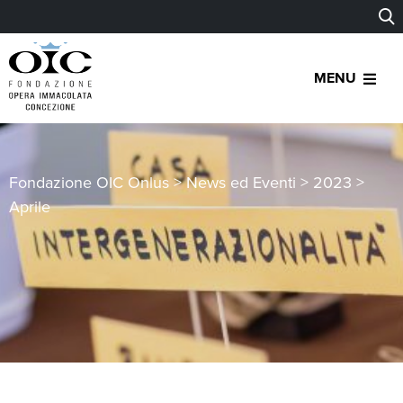
MENU
Fondazione OIC Onlus
>
News ed Eventi
>
2023
>
Aprile