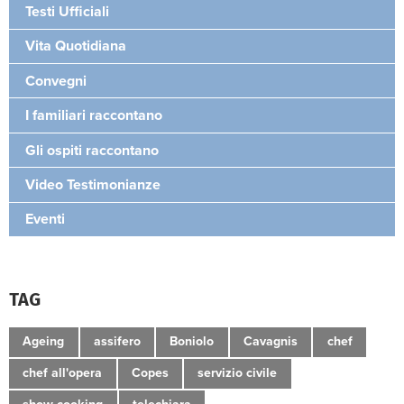
Testi Ufficiali
Vita Quotidiana
Convegni
I familiari raccontano
Gli ospiti raccontano
Video Testimonianze
Eventi
TAG
Ageing
assifero
Boniolo
Cavagnis
chef
chef all'opera
Copes
servizio civile