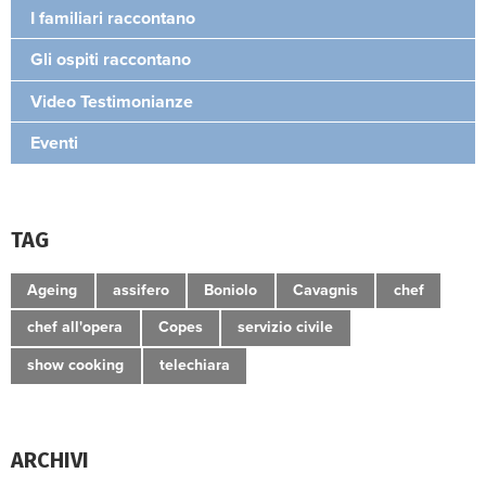
I familiari raccontano
Gli ospiti raccontano
Video Testimonianze
Eventi
TAG
Ageing
assifero
Boniolo
Cavagnis
chef
chef all'opera
Copes
servizio civile
show cooking
telechiara
ARCHIVI