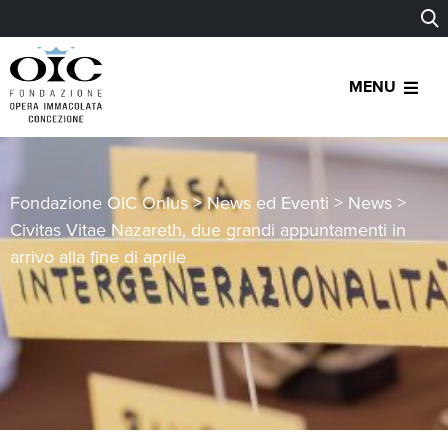
MENU
Fondazione OIC Onlus
>
News ed Eventi
>
News
>
Civitas Vitae Nazareth, due grandi appuntamenti in
arrivo alla fine di aprile