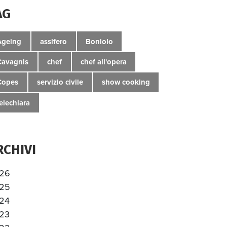
AG
Ageing
assifero
Boniolo
Cavagnis
chef
chef all'opera
Copes
servizio civile
show cooking
telechiara
RCHIVI
26
25
24
23