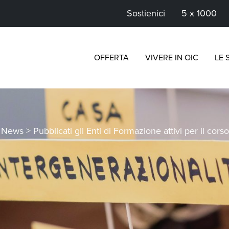
Sostienici
5 x 1000
OFFERTA
VIVERE IN OIC
LE 
>
News
>
Pubblicati gli Enti di Formazione attivi per il cor