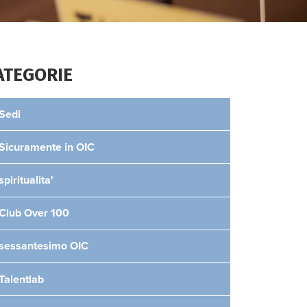
ATEGORIE
Sedi
Sicuramente in OIC
spiritualita'
Club Over 100
sessantesimo OIC
Talentlab