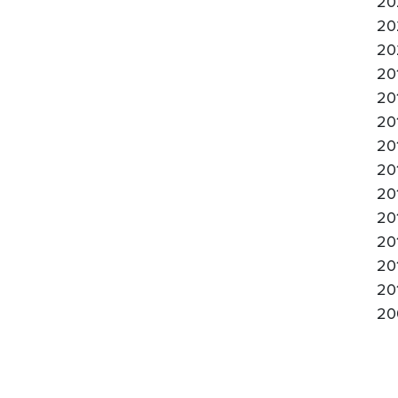
20
20
20
20
20
20
20
20
20
20
20
20
20
20