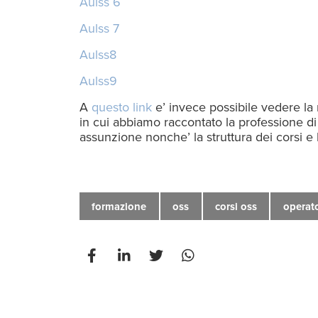
Aulss 6
Aulss 7
Aulss8
Aulss9
A
questo link
e’ invece possibile vedere la 
in cui abbiamo raccontato la professione di
assunzione nonche’ la struttura dei corsi e 
formazione
oss
corsi oss
operato