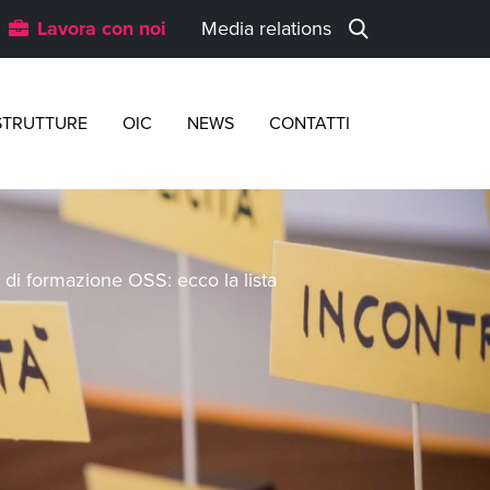
Lavora con noi
Media relations
STRUTTURE
OIC
NEWS
CONTATTI
so di formazione OSS: ecco la lista