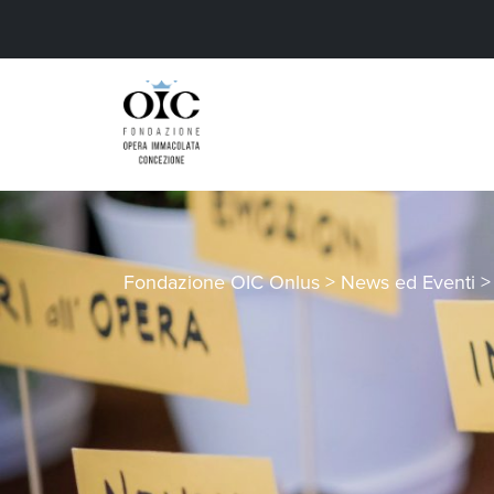
Fondazione OIC Onlus
>
News ed Eventi