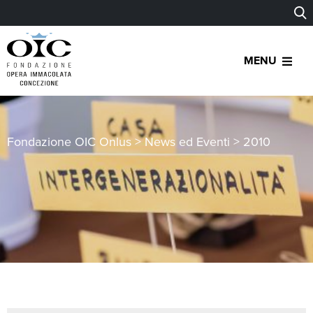
MENU
Fondazione OIC Onlus
>
News ed Eventi
>
2010