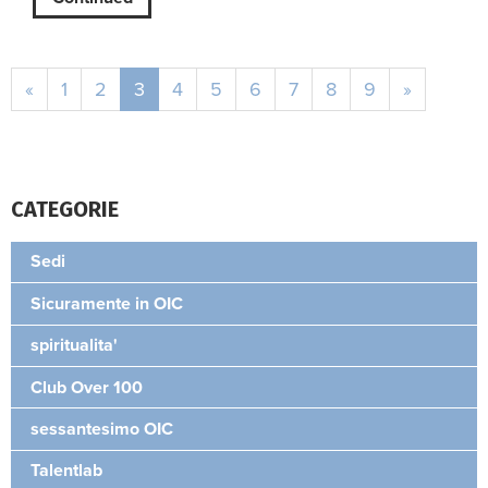
«
1
2
3
4
5
6
7
8
9
»
CATEGORIE
Sedi
Sicuramente in OIC
spiritualita'
Club Over 100
sessantesimo OIC
Talentlab