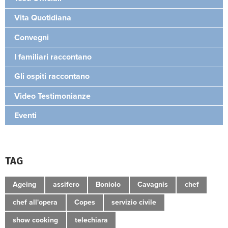
Vita Quotidiana
Convegni
I familiari raccontano
Gli ospiti raccontano
Video Testimonianze
Eventi
TAG
Ageing
assifero
Boniolo
Cavagnis
chef
chef all'opera
Copes
servizio civile
show cooking
telechiara