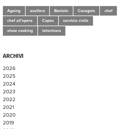
Ageing
assifero
Boniolo
Cavagnis
chef
chef all'opera
Copes
servizio civile
show cooking
telechiara
ARCHIVI
2026
2025
2024
2023
2022
2021
2020
2019