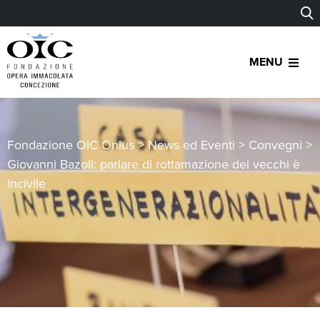
MENU
Fondazione OIC Onlus
>
News ed Eventi
>
Convegni
>
Giovanni Bazoli: parlare di rottamazione dei vecchi è
incivile