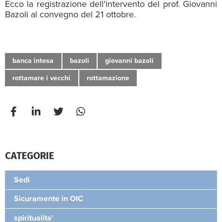
Ecco la registrazione dell’intervento del prof. Giovanni
Bazoli al convegno del 21 ottobre.
banca intesa
bazoli
giovanni bazoli
rottamare i vecchi
rottamazione
CATEGORIE
Sedi
Sicuramente in OIC
spiritualita'