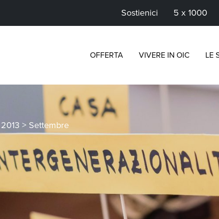
Sostienici
5 x 1000
OFFERTA
VIVERE IN OIC
LE 
>
2013
>
Settembre