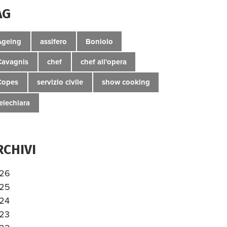
AG
Ageing
assifero
Boniolo
Cavagnis
chef
chef all'opera
Copes
servizio civile
show cooking
telechiara
RCHIVI
26
25
24
23