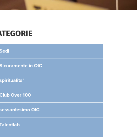
ATEGORIE
Sedi
Sicuramente in OIC
spiritualita'
Club Over 100
sessantesimo OIC
Talentlab