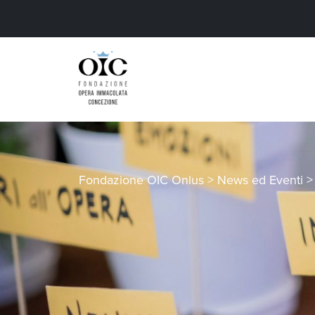
Fondazione OIC Onlus
>
News ed Eventi