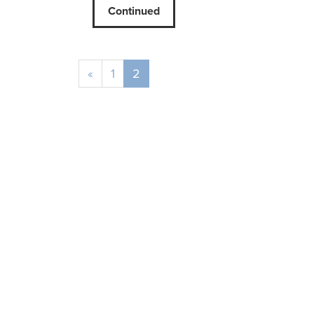
Continued
«
1
2