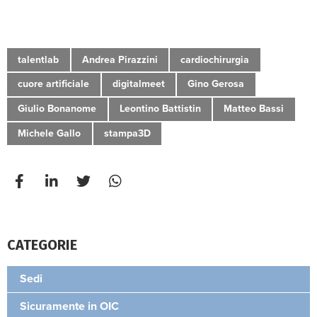
talentlab
Andrea Pirazzini
cardiochirurgia
cuore artificiale
digitalmeet
Gino Gerosa
Giulio Bonanome
Leontino Battistin
Matteo Bassi
Michele Gallo
stampa3D
CATEGORIE
Sedi
Sicuramente in OIC