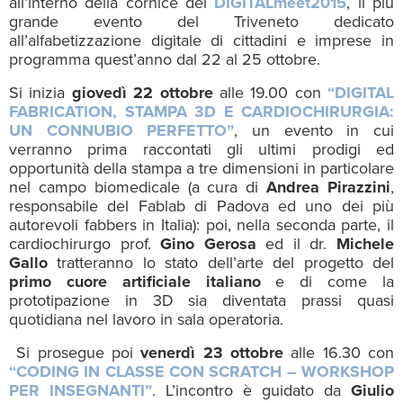
all’interno della cornice del
DIGITALmeet2015
, il più
grande evento del Triveneto dedicato
all’alfabetizzazione digitale di cittadini e imprese in
programma quest’anno dal 22 al 25 ottobre.
Si inizia
giovedì 22 ottobre
alle 19.00 con
“DIGITAL
FABRICATION, STAMPA 3D E CARDIOCHIRURGIA:
UN CONNUBIO PERFETTO”
, un evento in cui
verranno prima raccontati gli ultimi prodigi ed
opportunità della stampa a tre dimensioni in particolare
nel campo biomedicale (a cura di
Andrea Pirazzini
,
responsabile del Fablab di Padova ed uno dei più
autorevoli fabbers in Italia): poi, nella seconda parte, il
cardiochirurgo prof.
Gino Gerosa
ed il dr.
Michele
Gallo
tratteranno lo stato dell’arte del progetto del
primo cuore artificiale italiano
e di come la
prototipazione in 3D sia diventata prassi quasi
quotidiana nel lavoro in sala operatoria.
Si prosegue poi
venerdì 23 ottobre
alle 16.30 con
“CODING IN CLASSE CON SCRATCH – WORKSHOP
PER INSEGNANTI”
. L’incontro è guidato da
Giulio