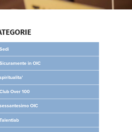
ATEGORIE
Sedi
Sicuramente in OIC
spiritualita'
Club Over 100
sessantesimo OIC
Talentlab