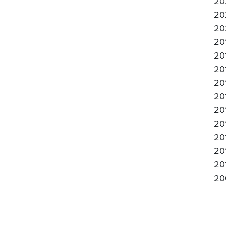
20
20
20
20
20
20
20
20
20
20
20
20
20
20