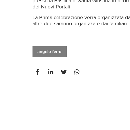
presso la Basilica di Santa Giustina in rico
dei Nuovi Portali
La Prima celebrazione verrà organizzata d
altre due saranno organizzate dai familiari.
angelo ferro