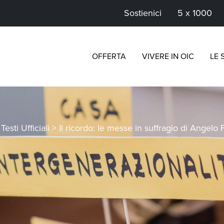
Sostienici
5 x 1000
OFFERTA
VIVERE IN OIC
LE 
>
Testi Ufficiali
>
Il ricordo: le messe in suffragio di Angelo 