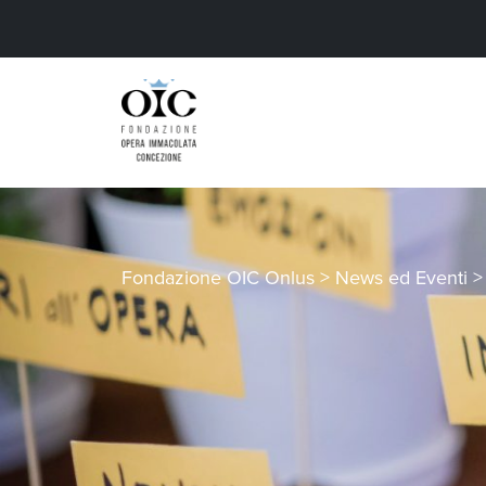
Fondazione OIC Onlus
>
News ed Eventi