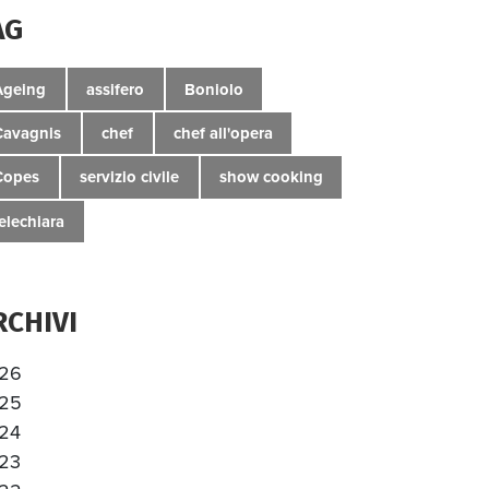
AG
Ageing
assifero
Boniolo
Cavagnis
chef
chef all'opera
Copes
servizio civile
show cooking
telechiara
RCHIVI
26
25
24
23