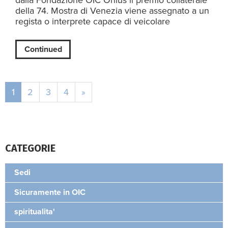
dalla Fondazione OIC Onlus il premio collaterale
della 74. Mostra di Venezia viene assegnato a un
regista o interprete capace di veicolare
Continued
1
2
3
4
»
CATEGORIE
Sedi
Sicuramente in OIC
spiritualita'