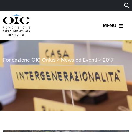
MENU
Fondazione OIC Onlus
>
News ed Eventi
>
2017