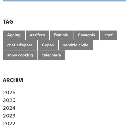
TAG
Ageing
assifero
Boniolo
Cavagnis
chef
chef all'opera
Copes
servizio civile
show cooking
telechiara
ARCHIVI
2026
2025
2024
2023
2022