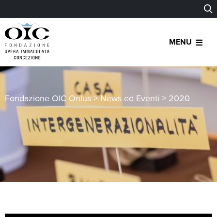
MENU
Fondazione OIC Onlus
>
News ed Eventi
>
2020