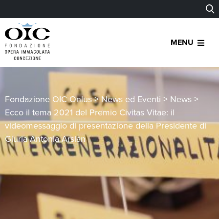
MENU
Fondazione OIC Onlus
>
News ed Eventi
>
News
>
Ecco il tema 2021 del Premio Civitas Vitae: il
videomessaggio di presentazione della Presidente di
Giuria Antonia Arslan