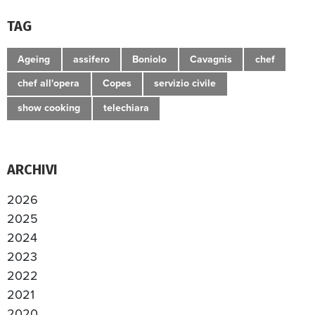
TAG
Ageing
assifero
Boniolo
Cavagnis
chef
chef all'opera
Copes
servizio civile
show cooking
telechiara
ARCHIVI
2026
2025
2024
2023
2022
2021
2020