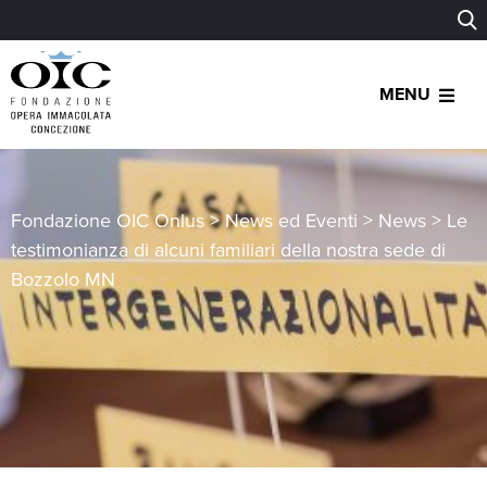
MENU
Fondazione OIC Onlus
>
News ed Eventi
>
News
>
Le
testimonianza di alcuni familiari della nostra sede di
Bozzolo MN