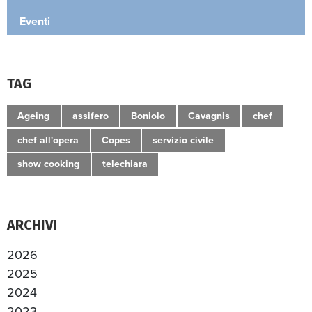
Eventi
TAG
Ageing
assifero
Boniolo
Cavagnis
chef
chef all'opera
Copes
servizio civile
show cooking
telechiara
ARCHIVI
2026
2025
2024
2023