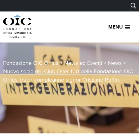
MENU
Fondazione OIC Onlus
>
News ed Eventi
>
News
>
Nuovo socio del Club Over 100 della Fondazione OIC
Onlus: buon compleanno signor Cristiano Ruffin.