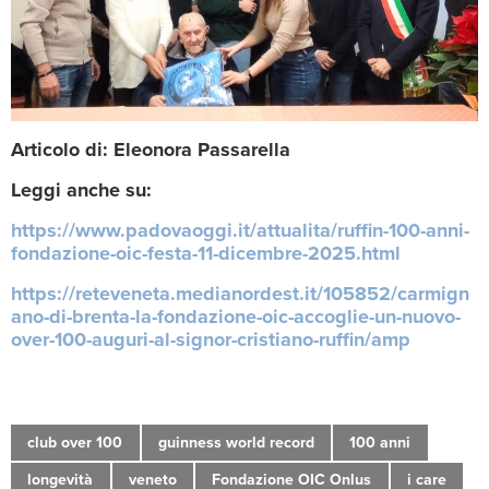
Articolo di: Eleonora Passarella
Leggi anche su:
https://www.padovaoggi.it/attualita/ruffin-100-anni-
fondazione-oic-festa-11-dicembre-2025.html
https://reteveneta.medianordest.it/105852/carmign
ano-di-brenta-la-fondazione-oic-accoglie-un-nuovo-
over-100-auguri-al-signor-cristiano-ruffin/amp
club over 100
guinness world record
100 anni
longevità
veneto
Fondazione OIC Onlus
i care