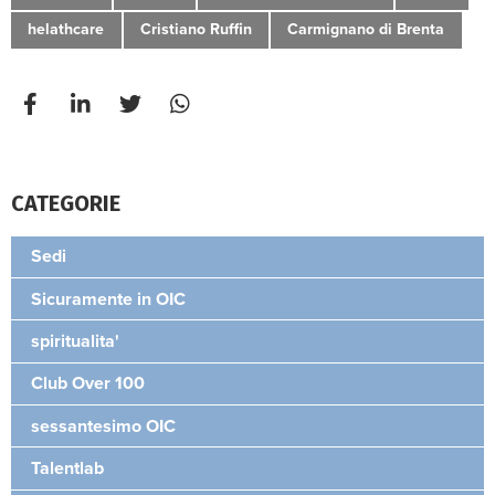
helathcare
Cristiano Ruffin
Carmignano di Brenta
CATEGORIE
Sedi
Sicuramente in OIC
spiritualita'
Club Over 100
sessantesimo OIC
Talentlab