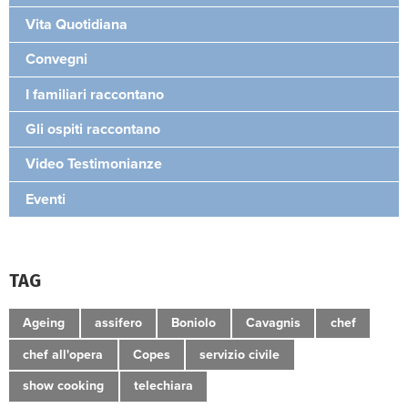
Vita Quotidiana
Convegni
I familiari raccontano
Gli ospiti raccontano
Video Testimonianze
Eventi
TAG
Ageing
assifero
Boniolo
Cavagnis
chef
chef all'opera
Copes
servizio civile
show cooking
telechiara