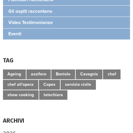
Gli ospiti raccontano
Video Testimonianze
Eventi
TAG
Ageing
assifero
Boniolo
Cavagnis
chef
chef all'opera
Copes
servizio civile
show cooking
telechiara
ARCHIVI