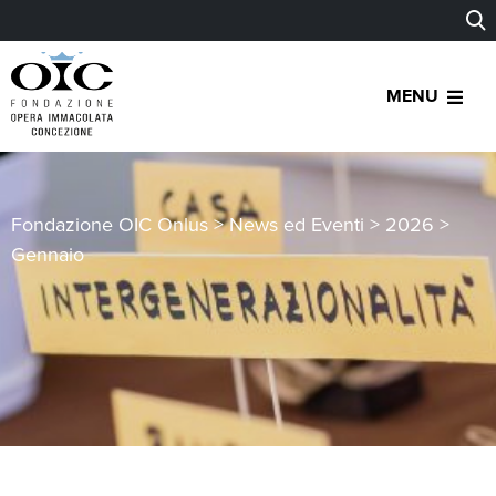
MENU
Fondazione OIC Onlus
>
News ed Eventi
>
2026
>
Gennaio