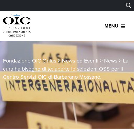
MENU
Fondazione OIC Onlus
>
News ed Eventi
>
News
>
La
cura ha bisogno di te: aperte le selezioni OSS per il
Centro Servizi OIC di Barbarano Mossano.