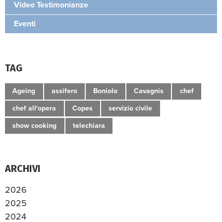
Video Testimonianze
Eventi
TAG
Ageing
assifero
Boniolo
Cavagnis
chef
chef all'opera
Copes
servizio civile
show cooking
telechiara
ARCHIVI
2026
2025
2024