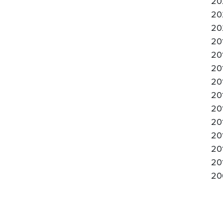
20
20
20
20
20
20
20
20
20
20
20
20
20
20