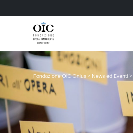
Fondazione OIC Onlus
>
News ed Eventi