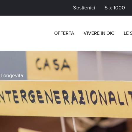
Sostienici
5 x 1000
OFFERTA
VIVERE IN OIC
LE 
>
Longevità