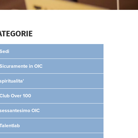
ATEGORIE
Sedi
Sicuramente in OIC
spiritualita'
Club Over 100
sessantesimo OIC
Talentlab