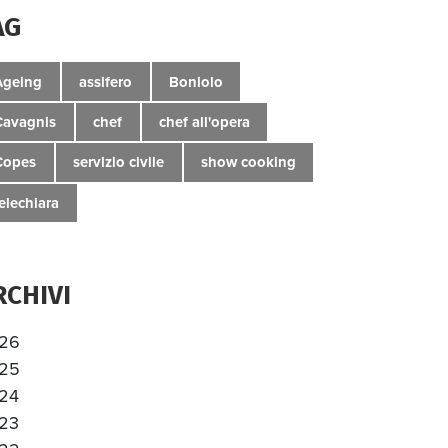
AG
Ageing
assifero
Boniolo
Cavagnis
chef
chef all'opera
Copes
servizio civile
show cooking
telechiara
RCHIVI
26
25
24
23