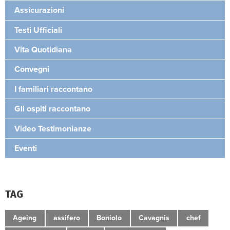
Assicurazioni
Testi Ufficiali
Vita Quotidiana
Convegni
I familiari raccontano
Gli ospiti raccontano
Video Testimonianze
Eventi
TAG
Ageing
assifero
Boniolo
Cavagnis
chef