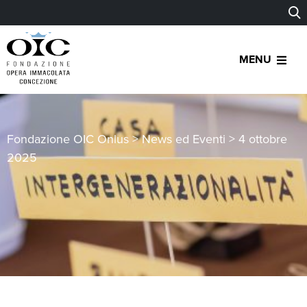
MENU
Fondazione OIC Onlus
>
News ed Eventi
>
4 ottobre
2025