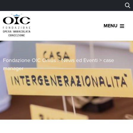
MENU
Fondazione OIC Onlus
>
News ed Eventi
>
case
manager