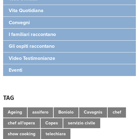
Vita Quotidiana
Convegni
I familiari raccontano
Gli ospiti raccontano
Video Testimonianze
Eventi
TAG
Ageing
assifero
Boniolo
Cavagnis
chef
chef all'opera
Copes
servizio civile
show cooking
telechiara