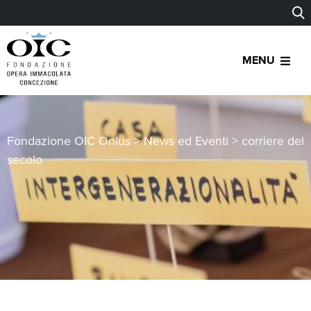
MENU
Fondazione OIC Onlus
>
News ed Eventi
>
corriere del
secolo