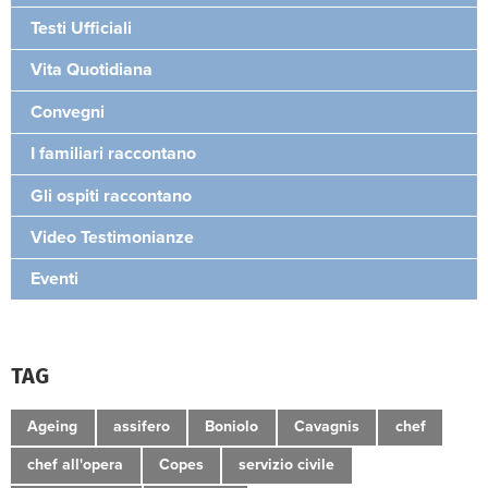
Testi Ufficiali
Vita Quotidiana
Convegni
I familiari raccontano
Gli ospiti raccontano
Video Testimonianze
Eventi
TAG
Ageing
assifero
Boniolo
Cavagnis
chef
chef all'opera
Copes
servizio civile