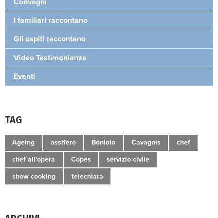
Convegni
I familiari raccontano
Gli ospiti raccontano
Video Testimonianze
Eventi
TAG
Ageing
assifero
Boniolo
Cavagnis
chef
chef all'opera
Copes
servizio civile
show cooking
telechiara