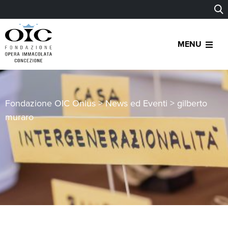
MENU
Fondazione OIC Onlus
>
News ed Eventi
>
gilberto
muraro