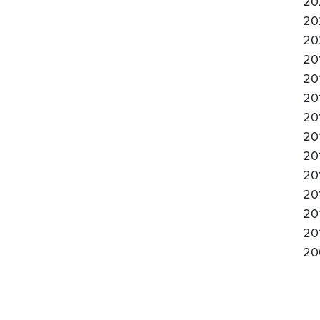
20
20
20
20
20
20
20
20
20
20
20
20
20
20