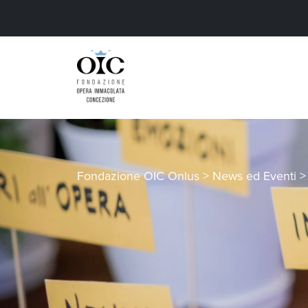
Fondazione OIC Onlus
>
News ed Eventi