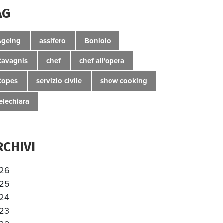
AG
Ageing
assifero
Boniolo
Cavagnis
chef
chef all'opera
Copes
servizio civile
show cooking
telechiara
RCHIVI
26
25
24
23