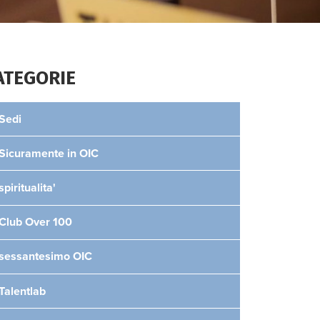
ATEGORIE
Sedi
Sicuramente in OIC
spiritualita'
Club Over 100
sessantesimo OIC
Talentlab