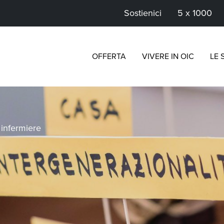
Sostienici
5 x 1000
OFFERTA
VIVERE IN OIC
LE 
>
infermiere