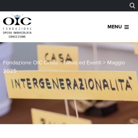
MENU
Fondazione OIC Onlus
>
News ed Eventi
>
Maggio
2025