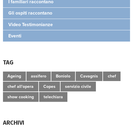
I familiari raccontano
Gli ospiti raccontano
Video Testimonianze
Eventi
TAG
Ageing
assifero
Boniolo
Cavagnis
chef
chef all'opera
Copes
servizio civile
show cooking
telechiara
ARCHIVI