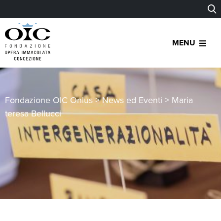
MENU
Fondazione OIC Onlus
>
News ed Eventi
>
Maria
teresa Bellucci