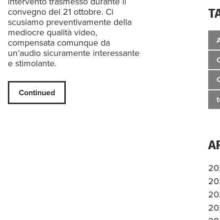
intervento trasmesso durante il
T
convegno del 21 ottobre. Ci
scusiamo preventivamente della
mediocre qualità video,
compensata comunque da
un’audio sicuramente interessante
e stimolante.
Continued
A
20
20
20
20