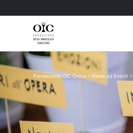
Fondazione OIC Onlus
>
News ed Eventi