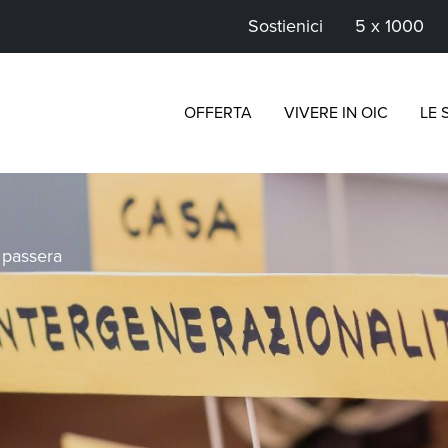
Sostienici
5 x 1000
OFFERTA
VIVERE IN OIC
LE 
>
passera