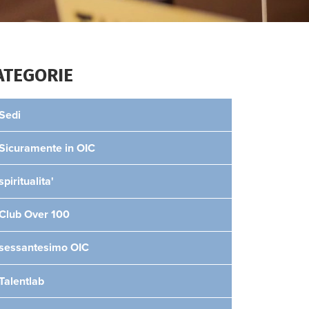
ATEGORIE
Sedi
Sicuramente in OIC
spiritualita'
Club Over 100
sessantesimo OIC
Talentlab