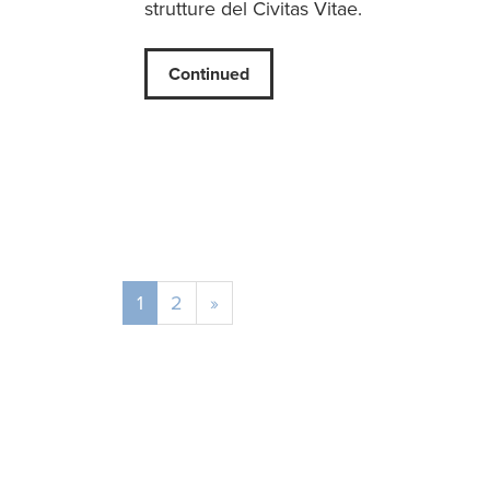
strutture del Civitas Vitae.
Continued
1
2
»