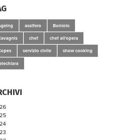
AG
Ageing
assifero
Boniolo
Cavagnis
chef
chef all'opera
Copes
servizio civile
show cooking
telechiara
RCHIVI
26
25
24
23