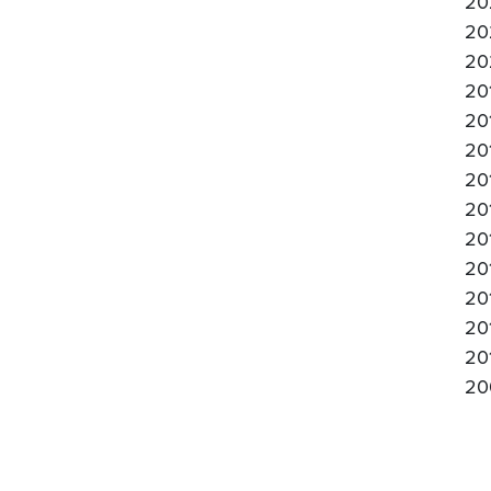
20
20
20
20
20
20
20
20
20
20
20
20
20
20