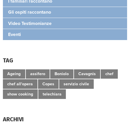
I familiari raccontano
Gli ospiti raccontano
Video Testimonianze
Eventi
TAG
Ageing
assifero
Boniolo
Cavagnis
chef
chef all'opera
Copes
servizio civile
show cooking
telechiara
ARCHIVI