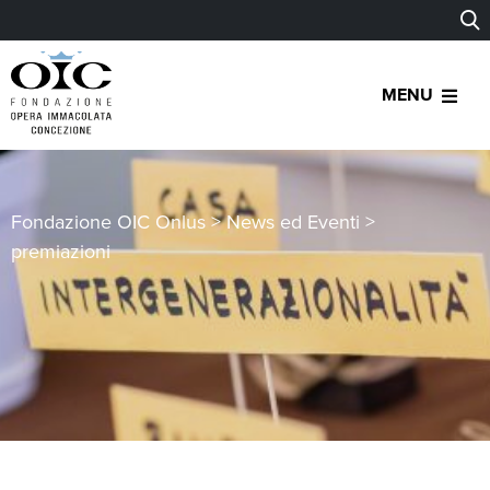
MENU
Fondazione OIC Onlus
>
News ed Eventi
>
premiazioni