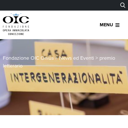
MENU
Fondazione OIC Onlus
>
News ed Eventi
>
premio
letterario