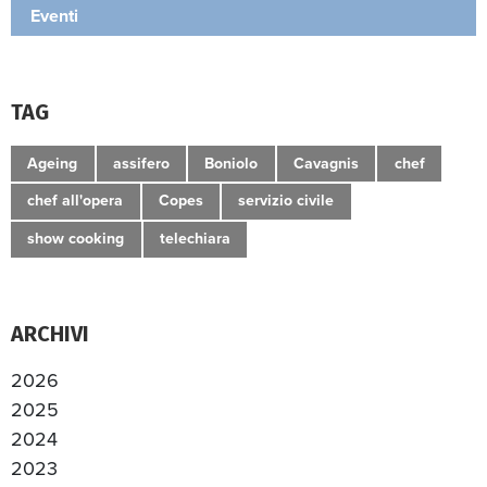
Eventi
TAG
Ageing
assifero
Boniolo
Cavagnis
chef
chef all'opera
Copes
servizio civile
show cooking
telechiara
ARCHIVI
2026
2025
2024
2023