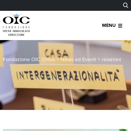
MENU
Fondazione OIC Onlus
>
News ed Eventi
>
relazioni