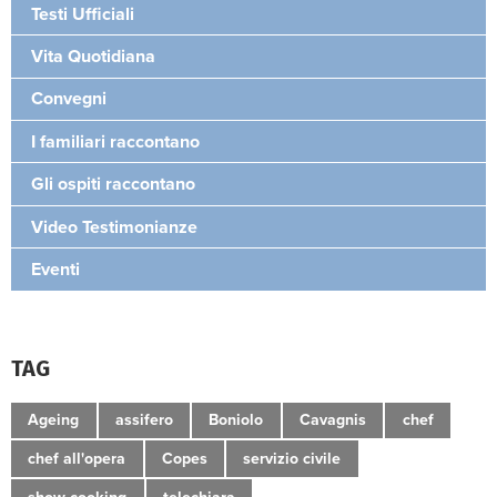
Testi Ufficiali
Vita Quotidiana
Convegni
I familiari raccontano
Gli ospiti raccontano
Video Testimonianze
Eventi
TAG
Ageing
assifero
Boniolo
Cavagnis
chef
chef all'opera
Copes
servizio civile