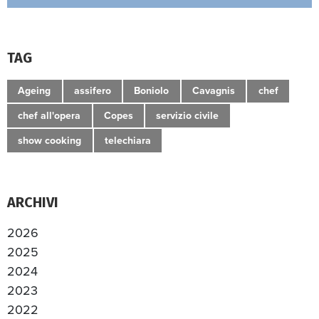
TAG
Ageing
assifero
Boniolo
Cavagnis
chef
chef all'opera
Copes
servizio civile
show cooking
telechiara
ARCHIVI
2026
2025
2024
2023
2022