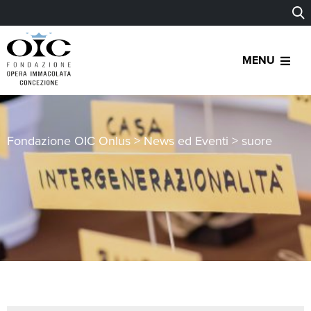
MENU
Fondazione OIC Onlus
>
News ed Eventi
>
suore