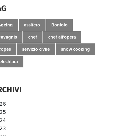
AG
Ageing
assifero
Boniolo
Cavagnis
chef
chef all'opera
Copes
servizio civile
show cooking
telechiara
RCHIVI
26
25
24
23