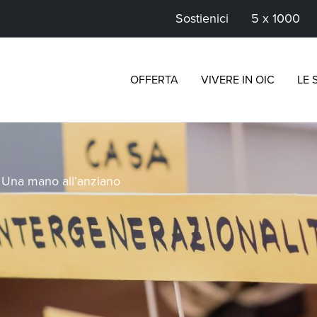
Sostienici
5 x 1000
OFFERTA
VIVERE IN OIC
LE 
>
Una mano all’anziano