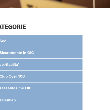
ATEGORIE
Sedi
Sicuramente in OIC
spiritualita'
Club Over 100
sessantesimo OIC
Talentlab