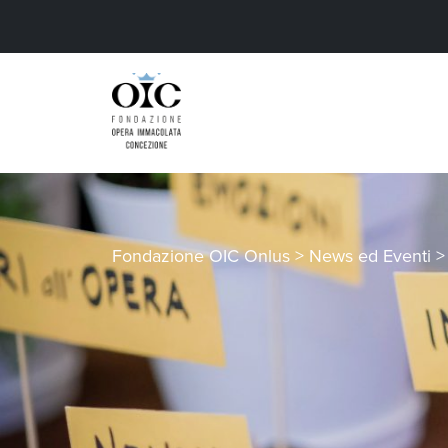
Fondazione OIC Onlus
>
News ed Eventi