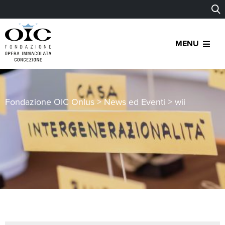
MENU
Fondazione OIC Onlus
>
News ed Eventi
>
wii