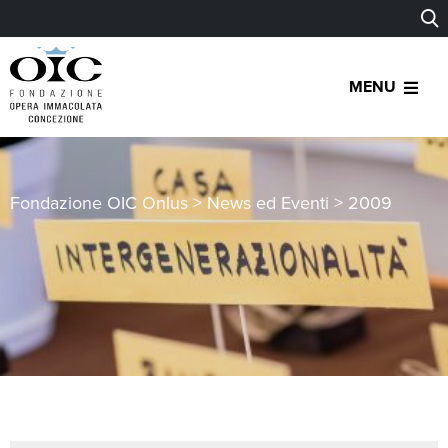
MENU
Fondazione OIC Onlus
>
News ed Eventi
>
2009