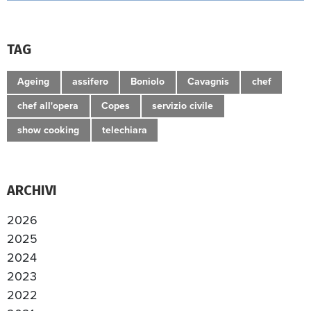
TAG
Ageing
assifero
Boniolo
Cavagnis
chef
chef all'opera
Copes
servizio civile
show cooking
telechiara
ARCHIVI
2026
2025
2024
2023
2022