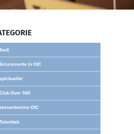
ATEGORIE
Sedi
Sicuramente in OIC
spiritualita'
Club Over 100
sessantesimo OIC
Talentlab