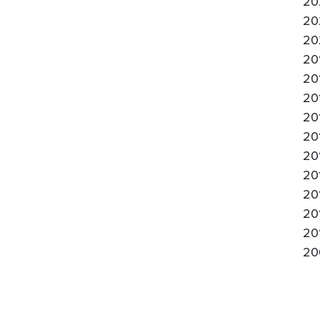
20
20
20
20
20
20
20
20
20
20
20
20
20
20