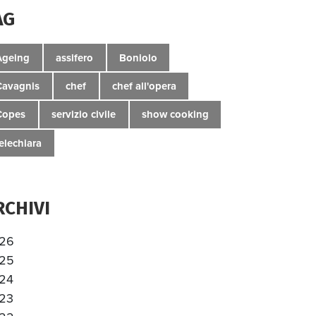
AG
Ageing
assifero
Boniolo
Cavagnis
chef
chef all'opera
Copes
servizio civile
show cooking
telechiara
RCHIVI
26
25
24
23