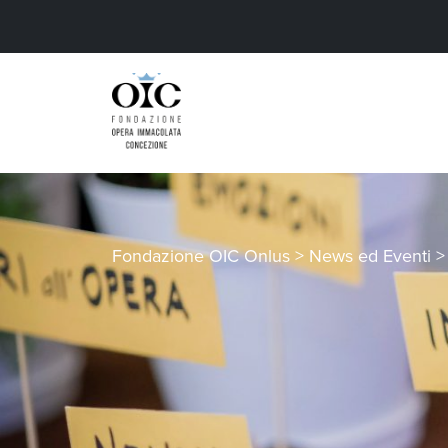
Fondazione OIC Onlus
>
News ed Eventi