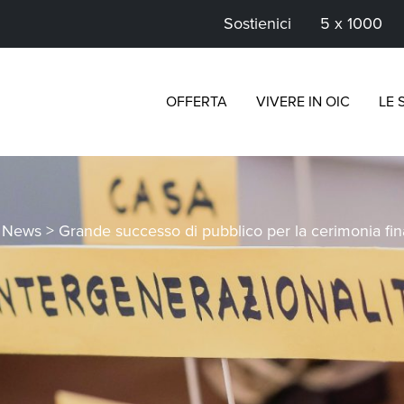
Sostienici
5 x 1000
OFFERTA
VIVERE IN OIC
LE 
>
News
>
Grande successo di pubblico per la cerimonia fin