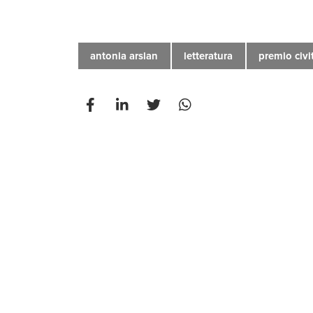
antonia arslan
letteratura
premio civi