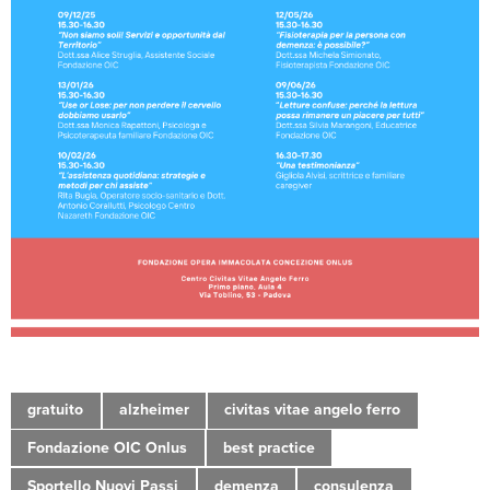
gratuito
alzheimer
civitas vitae angelo ferro
Fondazione OIC Onlus
best practice
Sportello Nuovi Passi
demenza
consulenza