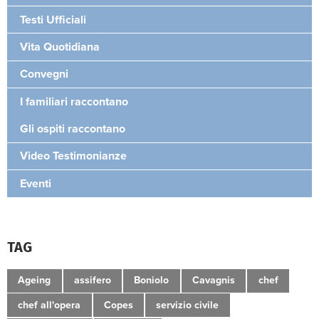
Testi Ufficiali
Vita Quotidiana
Convegni
I familiari raccontano
Gli ospiti raccontano
Video Testimonianze
Eventi
TAG
Ageing
assifero
Boniolo
Cavagnis
chef
chef all'opera
Copes
servizio civile