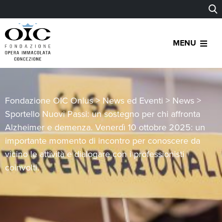
MENU
Fondazione OIC Onlus
>
News ed Eventi
>
News
>
Sportello Nuovi Passi: un sostegno per chi affronta
Alzheimer e demenza. Venerdì 10 ottobre 2025: un
importante momento di incontro per conoscere da
vicino le attività e dialogare con i professionisti
coinvolti.