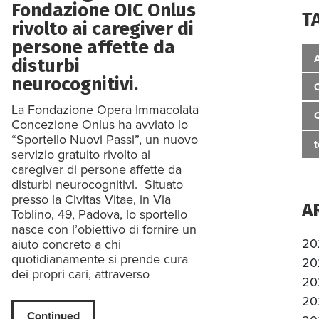
Fondazione OIC Onlus
T
rivolto ai caregiver di
persone affette da
disturbi
neurocognitivi.
La Fondazione Opera Immacolata
Concezione Onlus ha avviato lo
“Sportello Nuovi Passi”, un nuovo
servizio gratuito rivolto ai
caregiver di persone affette da
disturbi neurocognitivi. Situato
presso la Civitas Vitae, in Via
A
Toblino, 49, Padova, lo sportello
nasce con l’obiettivo di fornire un
20
aiuto concreto a chi
quotidianamente si prende cura
20
dei propri cari, attraverso
20
20
Continued