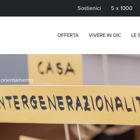
Sostienici
5 x 1000
OFFERTA
VIVERE IN OIC
LE 
>
orientamento