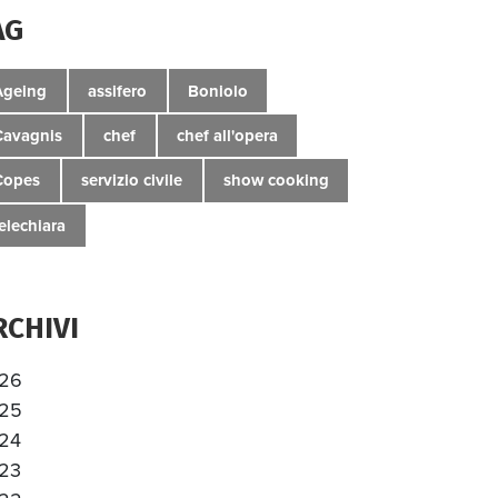
AG
Ageing
assifero
Boniolo
Cavagnis
chef
chef all'opera
Copes
servizio civile
show cooking
telechiara
RCHIVI
26
25
24
23