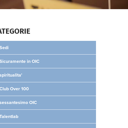
ATEGORIE
Sedi
Sicuramente in OIC
spiritualita'
Club Over 100
sessantesimo OIC
Talentlab