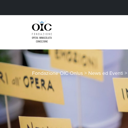
Fondazione OIC Onlus
>
News ed Eventi