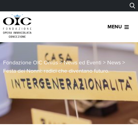
MENU
Fondazione OIC Onlus
>
News ed Eventi
>
News
>
Festa dei Nonni: radici che diventano futuro.