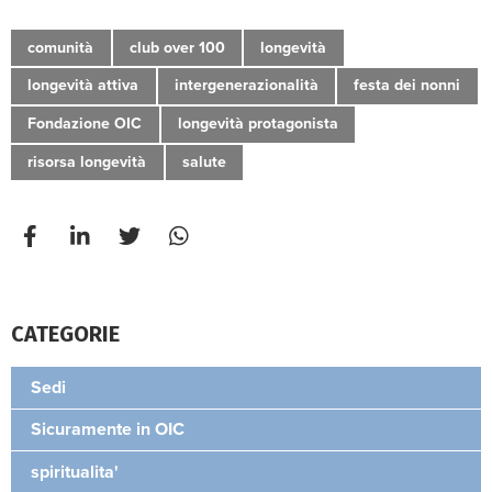
comunità
club over 100
longevità
longevità attiva
intergenerazionalità
festa dei nonni
Fondazione OIC
longevità protagonista
risorsa longevità
salute
CATEGORIE
Sedi
Sicuramente in OIC
spiritualita'