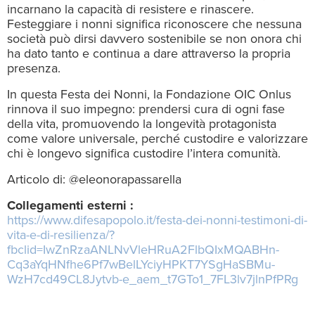
incarnano la capacità di resistere e rinascere.
Festeggiare i nonni significa riconoscere che nessuna
società può dirsi davvero sostenibile se non onora chi
ha dato tanto e continua a dare attraverso la propria
presenza.
In questa Festa dei Nonni, la Fondazione OIC Onlus
rinnova il suo impegno: prendersi cura di ogni fase
della vita, promuovendo la longevità protagonista
come valore universale, perché custodire e valorizzare
chi è longevo significa custodire l’intera comunità.
Articolo di: @eleonorapassarella
Collegamenti esterni :
https://www.difesapopolo.it/festa-dei-nonni-testimoni-di-
vita-e-di-resilienza/?
fbclid=IwZnRzaANLNvVleHRuA2FlbQIxMQABHn-
Cq3aYqHNfhe6Pf7wBelLYciyHPKT7YSgHaSBMu-
WzH7cd49CL8Jytvb-e_aem_t7GTo1_7FL3lv7jlnPfPRg